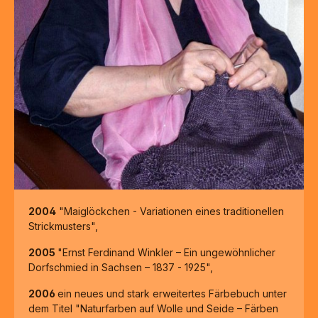
2004
"Maiglöckchen - Variationen eines traditionellen
Strickmusters",
2005
"Ernst Ferdinand Winkler – Ein ungewöhnlicher
Dorfschmied in Sachsen – 1837 - 1925",
2006
ein neues und stark erweitertes Färbebuch unter
dem Titel "Naturfarben auf Wolle und Seide – Färben